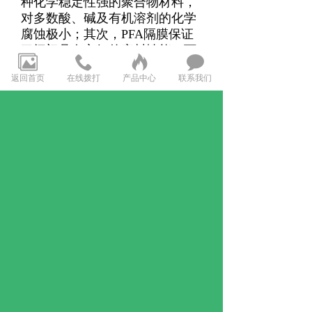
种化学稳定性强的聚合物材料，
对多数酸、碱及有机溶剂的化学
腐蚀极小；其次，PFA隔膜保证
了阀门具有良好的密封性能，可
以避免介质与阀门内壁接触而产
返回首页
在线拨打
产品中心
联系我们
生二次污染
。
选择
DINO PFA气动阀
，就
是选择了高能、稳定和经济的解
决方案。它不仅提升了设备的运
行效率，更是为您的工业自动化
之路保驾护航。让我们一起迎接
更加智能化、自动化的未来。
上一页：超纯输送 — Richter助力中国半导
体产业发展
下一页：DINO气动隔膜阀的优势