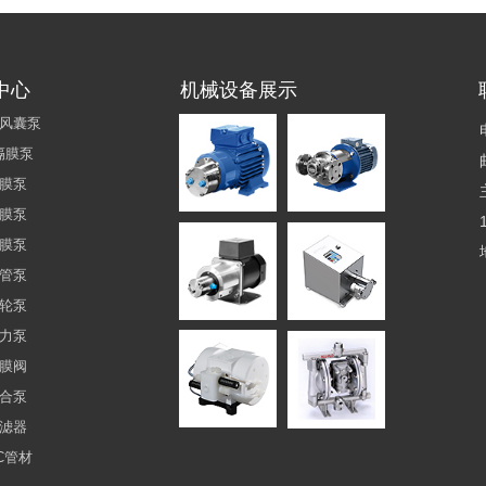
中心
机械设备展示
风囊泵
隔膜泵
膜泵
膜泵
膜泵
管泵
轮泵
力泵
膜阀
合泵
滤器
VC管材